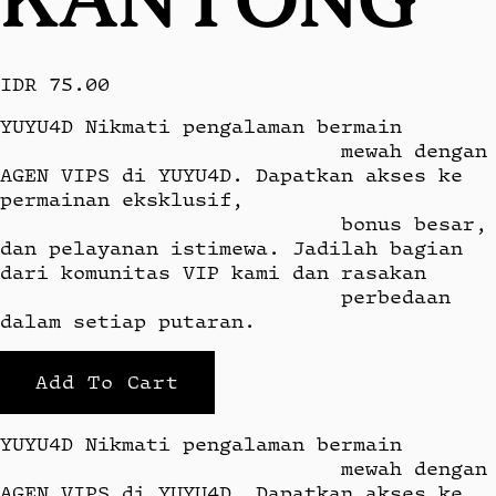
IDR 75.00
YUYU4D Nikmati pengalaman bermain

                            mewah dengan 
AGEN VIPS di YUYU4D. Dapatkan akses ke 
permainan eksklusif,

                            bonus besar, 
dan pelayanan istimewa. Jadilah bagian 
dari komunitas VIP kami dan rasakan

                            perbedaan 
dalam setiap putaran.
Add To Cart
YUYU4D Nikmati pengalaman bermain

                            mewah dengan 
AGEN VIPS di YUYU4D. Dapatkan akses ke 