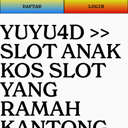
DAFTAR
LOGIN
YUYU4D >>
SLOT ANAK
KOS SLOT
YANG
RAMAH
KANTONG