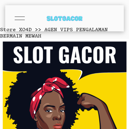
O
p
e
Store
XO4D >> AGEN VIPS PENGALAMAN
n
BERMAIN MEWAH
M
e
n
u