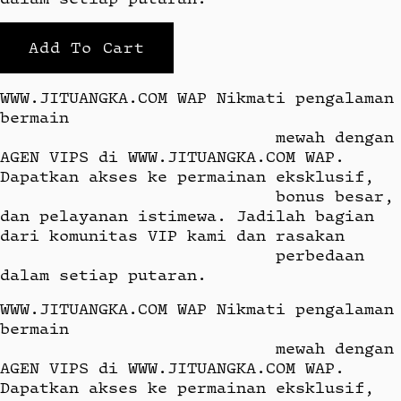
Add To Cart
WWW.JITUANGKA.COM WAP Nikmati pengalaman 
bermain

                            mewah dengan 
AGEN VIPS di WWW.JITUANGKA.COM WAP. 
Dapatkan akses ke permainan eksklusif,

                            bonus besar, 
dan pelayanan istimewa. Jadilah bagian 
dari komunitas VIP kami dan rasakan

                            perbedaan 
dalam setiap putaran.
WWW.JITUANGKA.COM WAP Nikmati pengalaman 
bermain

                            mewah dengan 
AGEN VIPS di WWW.JITUANGKA.COM WAP. 
Dapatkan akses ke permainan eksklusif,
