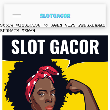
O
p
e
Store
WINSLOTS8 >> AGEN VIPS PENGALAMAN
n
BERMAIN MEWAH
M
e
n
u