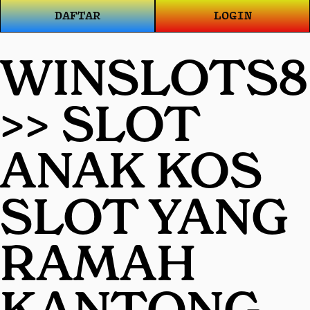
DAFTAR
LOGIN
WINSLOTS8
>> SLOT
ANAK KOS
SLOT YANG
RAMAH
KANTONG