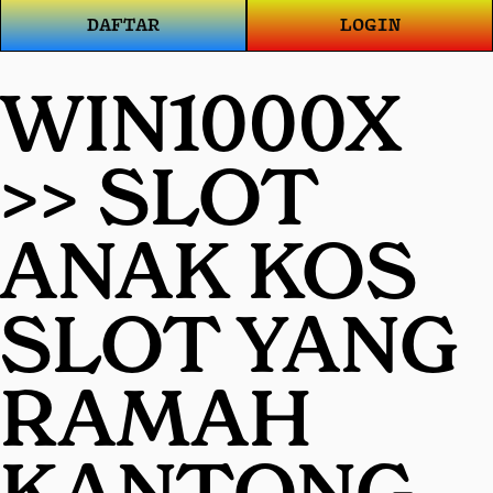
DAFTAR
LOGIN
WIN1000X
>> SLOT
ANAK KOS
SLOT YANG
RAMAH
KANTONG