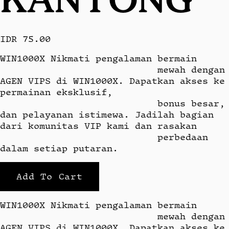
IDR 75.00
WIN1000X Nikmati pengalaman bermain

                            mewah dengan 
AGEN VIPS di WIN1000X. Dapatkan akses ke 
permainan eksklusif,

                            bonus besar, 
dan pelayanan istimewa. Jadilah bagian 
dari komunitas VIP kami dan rasakan

                            perbedaan 
dalam setiap putaran.
Add To Cart
WIN1000X Nikmati pengalaman bermain

                            mewah dengan 
AGEN VIPS di WIN1000X. Dapatkan akses ke 