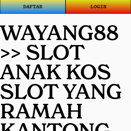
DAFTAR
LOGIN
WAYANG88
>> SLOT
ANAK KOS
SLOT YANG
RAMAH
KANTONG