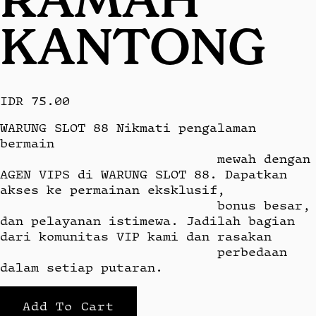
KANTONG
IDR 75.00
WARUNG SLOT 88 Nikmati pengalaman 
bermain

                            mewah dengan 
AGEN VIPS di WARUNG SLOT 88. Dapatkan 
akses ke permainan eksklusif,

                            bonus besar, 
dan pelayanan istimewa. Jadilah bagian 
dari komunitas VIP kami dan rasakan

                            perbedaan 
dalam setiap putaran.
Add To Cart