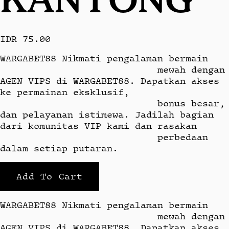
IDR 75.00
WARGABET88 Nikmati pengalaman bermain

                            mewah dengan 
AGEN VIPS di WARGABET88. Dapatkan akses 
ke permainan eksklusif,

                            bonus besar, 
dan pelayanan istimewa. Jadilah bagian 
dari komunitas VIP kami dan rasakan

                            perbedaan 
dalam setiap putaran.
Add To Cart
WARGABET88 Nikmati pengalaman bermain

                            mewah dengan 
AGEN VIPS di WARGABET88. Dapatkan akses 