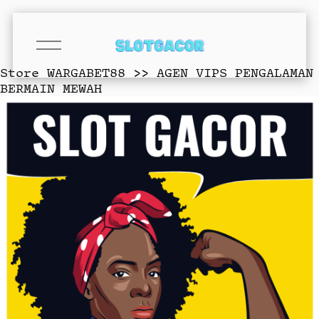
O
p
e
Store
WARGABET88 >> AGEN VIPS PENGALAMAN
n
BERMAIN MEWAH
M
e
n
u