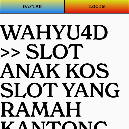
DAFTAR
LOGIN
WAHYU4D
>> SLOT
ANAK KOS
SLOT YANG
RAMAH
KANTONG