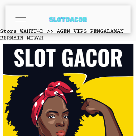
O
p
e
Store
WAHYU4D >> AGEN VIPS PENGALAMAN
n
BERMAIN MEWAH
M
e
n
u