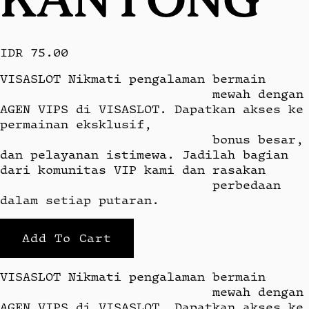
IDR 75.00
VISASLOT Nikmati pengalaman bermain

                            mewah dengan 
AGEN VIPS di VISASLOT. Dapatkan akses ke 
permainan eksklusif,

                            bonus besar, 
dan pelayanan istimewa. Jadilah bagian 
dari komunitas VIP kami dan rasakan

                            perbedaan 
dalam setiap putaran.
Add To Cart
VISASLOT Nikmati pengalaman bermain

                            mewah dengan 
AGEN VIPS di VISASLOT. Dapatkan akses ke 