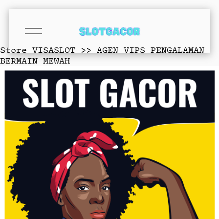
O
p
e
Store
VISASLOT >> AGEN VIPS PENGALAMAN
n
BERMAIN MEWAH
M
e
n
u