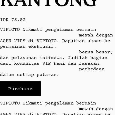
IDR 75.00
VIPTOTO Nikmati pengalaman bermain

                            mewah dengan 
AGEN VIPS di VIPTOTO. Dapatkan akses ke 
permainan eksklusif,

                            bonus besar, 
dan pelayanan istimewa. Jadilah bagian 
dari komunitas VIP kami dan rasakan

                            perbedaan 
dalam setiap putaran.
Purchase
VIPTOTO Nikmati pengalaman bermain

                            mewah dengan 
AGEN VIPS di VIPTOTO. Dapatkan akses ke 