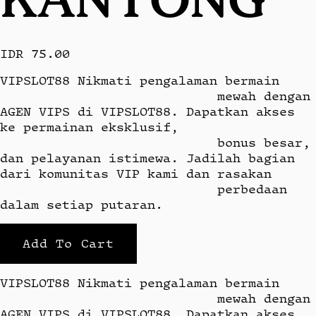
IDR 75.00
VIPSLOT88 Nikmati pengalaman bermain

                            mewah dengan 
AGEN VIPS di VIPSLOT88. Dapatkan akses 
ke permainan eksklusif,

                            bonus besar, 
dan pelayanan istimewa. Jadilah bagian 
dari komunitas VIP kami dan rasakan

                            perbedaan 
dalam setiap putaran.
Add To Cart
VIPSLOT88 Nikmati pengalaman bermain

                            mewah dengan 
AGEN VIPS di VIPSLOT88. Dapatkan akses 