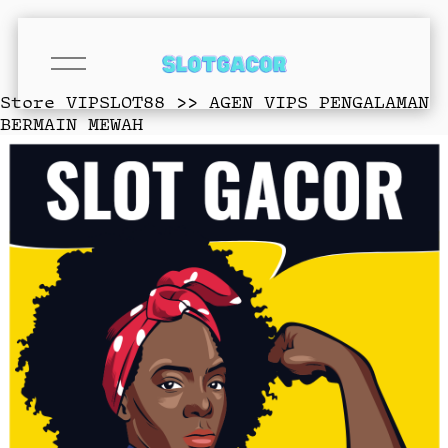
O
p
e
Store
VIPSLOT88 >> AGEN VIPS PENGALAMAN
n
BERMAIN MEWAH
M
e
n
u