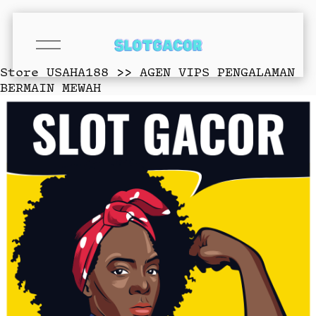
O
p
e
Store
USAHA188 >> AGEN VIPS PENGALAMAN
n
BERMAIN MEWAH
M
e
n
u