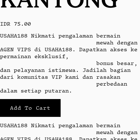
IDR 75.00
USAHA188 Nikmati pengalaman bermain

                            mewah dengan 
AGEN VIPS di USAHA188. Dapatkan akses ke 
permainan eksklusif,

                            bonus besar, 
dan pelayanan istimewa. Jadilah bagian 
dari komunitas VIP kami dan rasakan

                            perbedaan 
dalam setiap putaran.
Add To Cart
USAHA188 Nikmati pengalaman bermain

                            mewah dengan 
AGEN VIPS di USAHA188. Dapatkan akses ke 