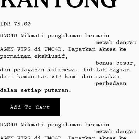
IDR 75.00
UNO4D Nikmati pengalaman bermain

                            mewah dengan 
AGEN VIPS di UNO4D. Dapatkan akses ke 
permainan eksklusif,

                            bonus besar, 
dan pelayanan istimewa. Jadilah bagian 
dari komunitas VIP kami dan rasakan

                            perbedaan 
dalam setiap putaran.
Add To Cart
UNO4D Nikmati pengalaman bermain

                            mewah dengan 
AGEN VIPS di UNO4D. Dapatkan akses ke 