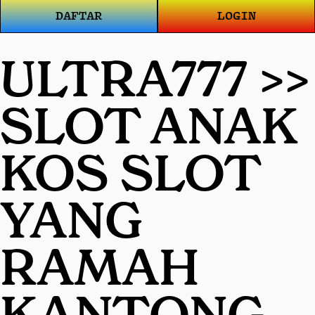
DAFTAR
LOGIN
ULTRA777 >>
SLOT ANAK
KOS SLOT
YANG
RAMAH
KANTONG