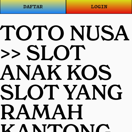
DAFTAR
LOGIN
TOTO NUSA
>> SLOT
ANAK KOS
SLOT YANG
RAMAH
KANTONG