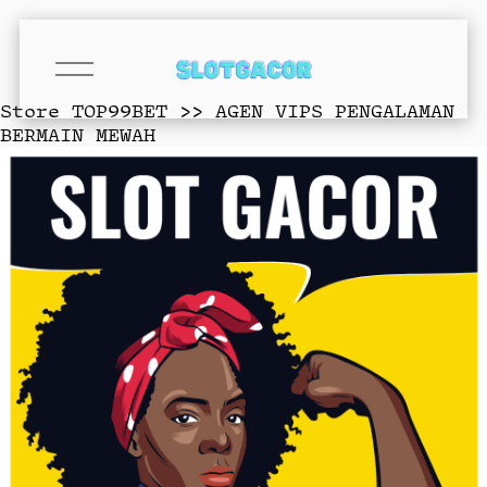
O
p
e
Store
TOP99BET >> AGEN VIPS PENGALAMAN
n
BERMAIN MEWAH
M
e
n
u