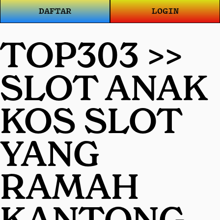
DAFTAR
LOGIN
TOP303 >>
SLOT ANAK
KOS SLOT
YANG
RAMAH
KANTONG