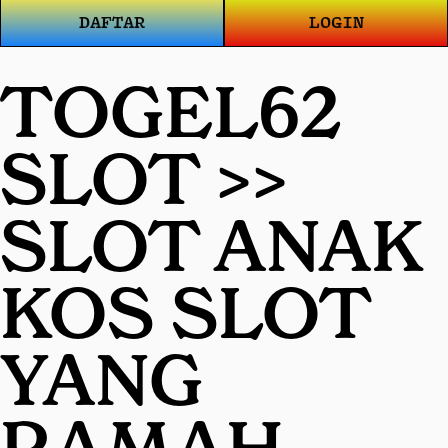
DAFTAR
LOGIN
TOGEL62
SLOT >>
SLOT ANAK
KOS SLOT
YANG
RAMAH