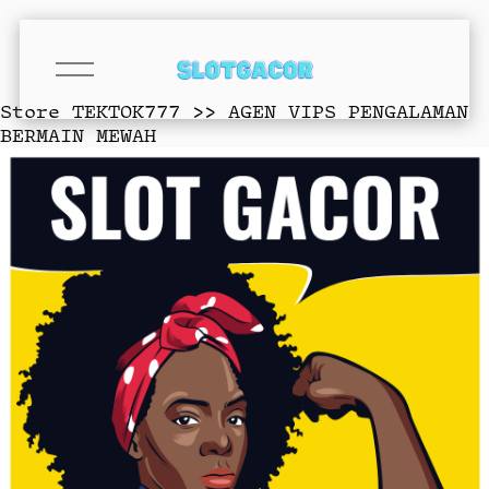
O
p
e
Store
TEKTOK777 >> AGEN VIPS PENGALAMAN
n
BERMAIN MEWAH
M
e
n
u