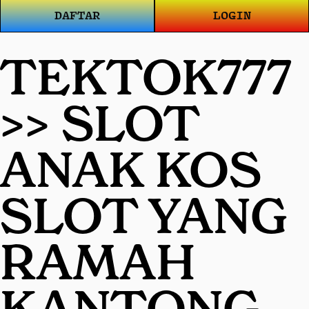
DAFTAR
LOGIN
TEKTOK777
>> SLOT
ANAK KOS
SLOT YANG
RAMAH
KANTONG