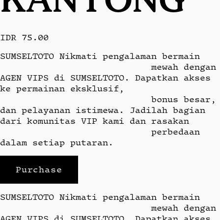
IDR 75.00
SUMSELTOTO Nikmati pengalaman bermain

                            mewah dengan 
AGEN VIPS di SUMSELTOTO. Dapatkan akses 
ke permainan eksklusif,

                            bonus besar, 
dan pelayanan istimewa. Jadilah bagian 
dari komunitas VIP kami dan rasakan

                            perbedaan 
dalam setiap putaran.
Purchase
SUMSELTOTO Nikmati pengalaman bermain

                            mewah dengan 
AGEN VIPS di SUMSELTOTO. Dapatkan akses 