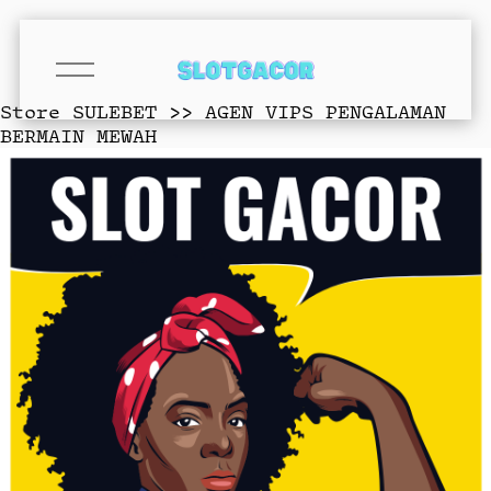
O
p
e
Store
SULEBET >> AGEN VIPS PENGALAMAN
n
BERMAIN MEWAH
M
e
n
u