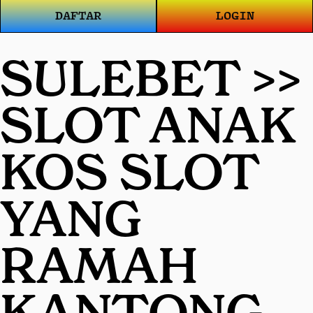
DAFTAR
LOGIN
SULEBET >>
SLOT ANAK
KOS SLOT
YANG
RAMAH
KANTONG