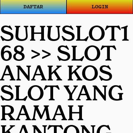
DAFTAR
LOGIN
SUHUSLOT1
68 >> SLOT
ANAK KOS
SLOT YANG
RAMAH
KANTONG