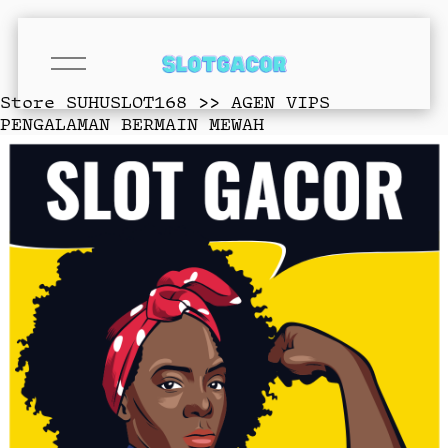
O
p
e
Store
SUHUSLOT168 >> AGEN VIPS
n
PENGALAMAN BERMAIN MEWAH
M
e
n
u