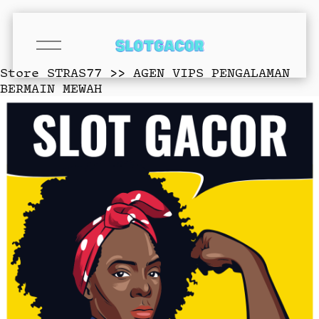
O
p
e
Store
STRAS77 >> AGEN VIPS PENGALAMAN
n
BERMAIN MEWAH
M
e
n
u