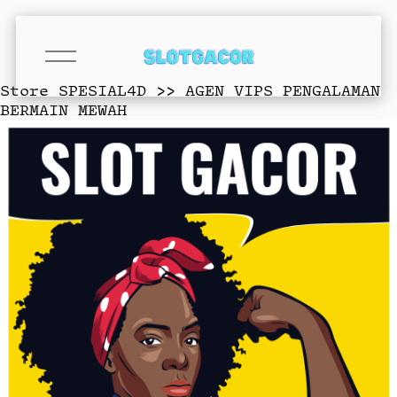
O
p
e
Store
SPESIAL4D >> AGEN VIPS PENGALAMAN
n
BERMAIN MEWAH
M
e
n
u