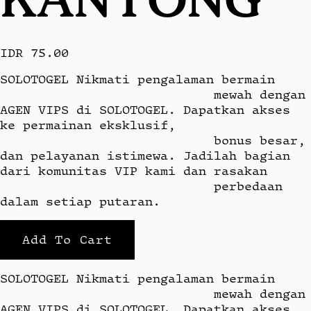
IDR 75.00
SOLOTOGEL Nikmati pengalaman bermain

                            mewah dengan 
AGEN VIPS di SOLOTOGEL. Dapatkan akses 
ke permainan eksklusif,

                            bonus besar, 
dan pelayanan istimewa. Jadilah bagian 
dari komunitas VIP kami dan rasakan

                            perbedaan 
dalam setiap putaran.
Add To Cart
SOLOTOGEL Nikmati pengalaman bermain

                            mewah dengan 
AGEN VIPS di SOLOTOGEL. Dapatkan akses 