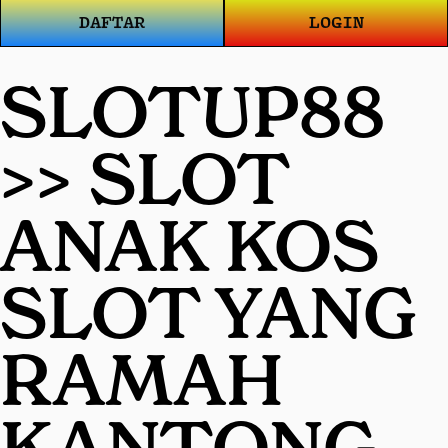
DAFTAR
LOGIN
SLOTUP88
>> SLOT
ANAK KOS
SLOT YANG
RAMAH
KANTONG