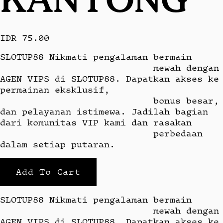
IDR 75.00
SLOTUP88 Nikmati pengalaman bermain

                            mewah dengan 
AGEN VIPS di SLOTUP88. Dapatkan akses ke 
permainan eksklusif,

                            bonus besar, 
dan pelayanan istimewa. Jadilah bagian 
dari komunitas VIP kami dan rasakan

                            perbedaan 
dalam setiap putaran.
Add To Cart
SLOTUP88 Nikmati pengalaman bermain

                            mewah dengan 
AGEN VIPS di SLOTUP88. Dapatkan akses ke 