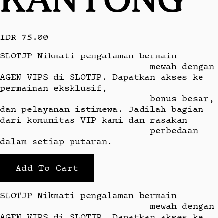
IDR 75.00
SLOTJP Nikmati pengalaman bermain

                            mewah dengan 
AGEN VIPS di SLOTJP. Dapatkan akses ke 
permainan eksklusif,

                            bonus besar, 
dan pelayanan istimewa. Jadilah bagian 
dari komunitas VIP kami dan rasakan

                            perbedaan 
dalam setiap putaran.
Add To Cart
SLOTJP Nikmati pengalaman bermain

                            mewah dengan 
AGEN VIPS di SLOTJP. Dapatkan akses ke 