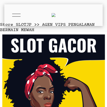
O
p
e
Store
SLOTJP >> AGEN VIPS PENGALAMAN
n
BERMAIN MEWAH
M
e
n
u