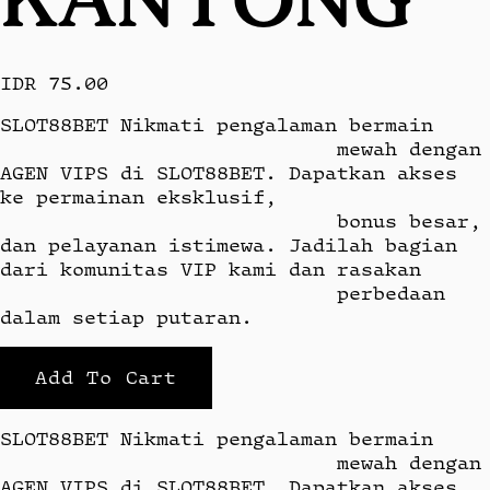
IDR 75.00
SLOT88BET Nikmati pengalaman bermain

                            mewah dengan 
AGEN VIPS di SLOT88BET. Dapatkan akses 
ke permainan eksklusif,

                            bonus besar, 
dan pelayanan istimewa. Jadilah bagian 
dari komunitas VIP kami dan rasakan

                            perbedaan 
dalam setiap putaran.
Add To Cart
SLOT88BET Nikmati pengalaman bermain

                            mewah dengan 
AGEN VIPS di SLOT88BET. Dapatkan akses 