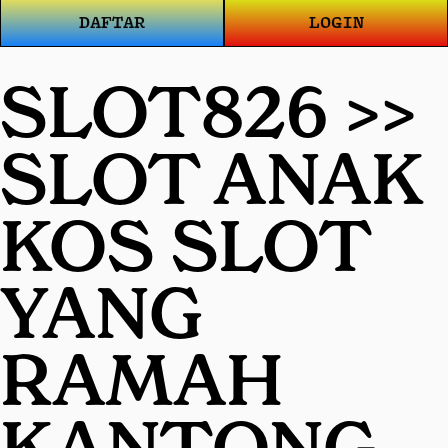
DAFTAR
LOGIN
SLOT826 >>
SLOT ANAK
KOS SLOT
YANG
RAMAH
KANTONG