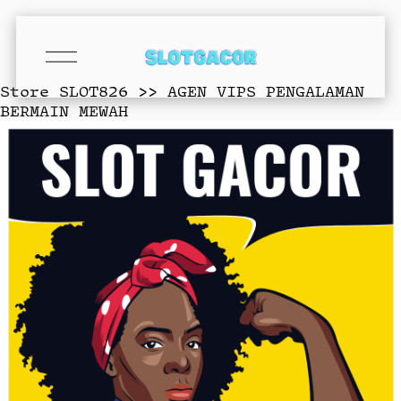
O
p
e
Store
SLOT826 >> AGEN VIPS PENGALAMAN
n
BERMAIN MEWAH
M
e
n
u