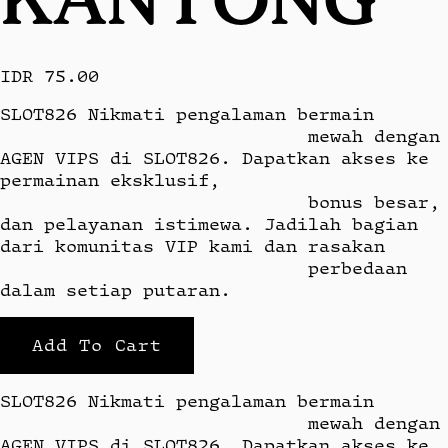
IDR 75.00
SLOT826 Nikmati pengalaman bermain

                            mewah dengan 
AGEN VIPS di SLOT826. Dapatkan akses ke 
permainan eksklusif,

                            bonus besar, 
dan pelayanan istimewa. Jadilah bagian 
dari komunitas VIP kami dan rasakan

                            perbedaan 
dalam setiap putaran.
Add To Cart
SLOT826 Nikmati pengalaman bermain

                            mewah dengan 
AGEN VIPS di SLOT826. Dapatkan akses ke 