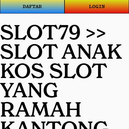
DAFTAR
LOGIN
SLOT79 >>
SLOT ANAK
KOS SLOT
YANG
RAMAH
KANTONG