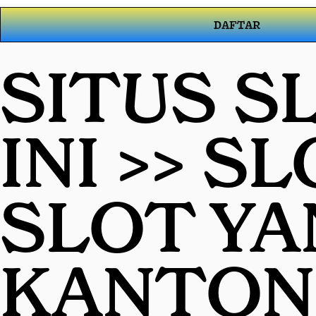
DAFTAR
SITUS S
INI >> S
SLOT Y
KANTON