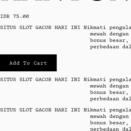
IDR 75.00
SITUS SLOT GACOR HARI INI Nikmati pengala
                            mewah dengan AGEN VIPS di SITUS SLOT GACOR HARI INI. Dapatkan akses ke permainan eksklusif,

                            bonus besar, dan pelayanan istimewa. Jadilah bagian dari komunitas VIP kami dan rasakan

                        
Add To Cart
SITUS SLOT GACOR HARI INI Nikmati pengala
                            mewah dengan AGEN VIPS di SITUS SLOT GACOR HARI INI. Dapatkan akses ke permainan eksklusif,

                            bonus besar, dan pelayanan istimewa. Jadilah bagian dari komunitas VIP kami dan rasakan

                        
SITUS SLOT GACOR HARI INI Nikmati pengala
                            mewah dengan AGEN VIPS di SITUS SLOT GACOR HARI INI. Dapatkan akses ke permainan eksklusif,

                            bonus besar, dan pelayanan istimewa. Jadilah bagian dari komunitas VIP kami dan rasakan

                        