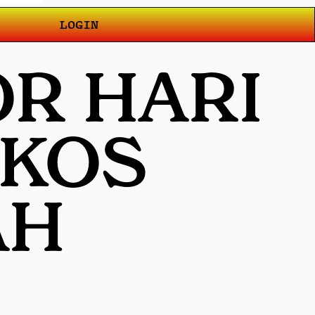
LOGIN
OR HARI
 KOS
AH