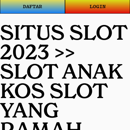
DAFTAR
LOGIN
SITUS SLOT
2023 >>
SLOT ANAK
KOS SLOT
YANG
RAMAH