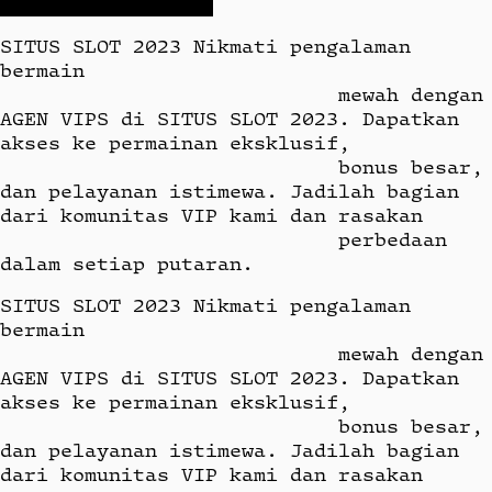
SITUS SLOT 2023 Nikmati pengalaman 
bermain

                            mewah dengan 
AGEN VIPS di SITUS SLOT 2023. Dapatkan 
akses ke permainan eksklusif,

                            bonus besar, 
dan pelayanan istimewa. Jadilah bagian 
dari komunitas VIP kami dan rasakan

                            perbedaan 
dalam setiap putaran.
SITUS SLOT 2023 Nikmati pengalaman 
bermain

                            mewah dengan 
AGEN VIPS di SITUS SLOT 2023. Dapatkan 
akses ke permainan eksklusif,

                            bonus besar, 
dan pelayanan istimewa. Jadilah bagian 
dari komunitas VIP kami dan rasakan
