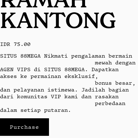
KANTONG
IDR 75.00
SITUS 88MEGA Nikmati pengalaman bermain

                            mewah dengan 
AGEN VIPS di SITUS 88MEGA. Dapatkan 
akses ke permainan eksklusif,

                            bonus besar, 
dan pelayanan istimewa. Jadilah bagian 
dari komunitas VIP kami dan rasakan

                            perbedaan 
dalam setiap putaran.
Purchase