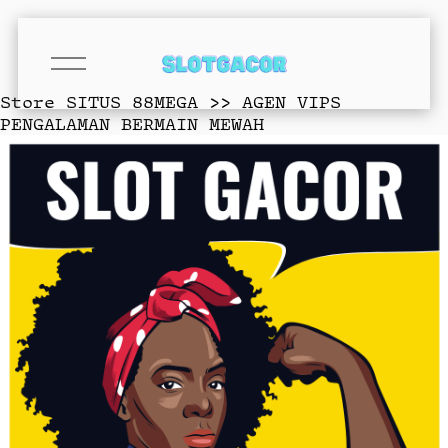
O
p
e
Store
SITUS 88MEGA >> AGEN VIPS
n
PENGALAMAN BERMAIN MEWAH
M
e
n
u