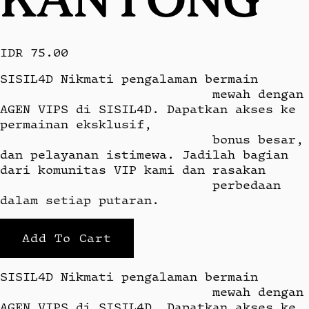
IDR 75.00
SISIL4D Nikmati pengalaman bermain

                            mewah dengan 
AGEN VIPS di SISIL4D. Dapatkan akses ke 
permainan eksklusif,

                            bonus besar, 
dan pelayanan istimewa. Jadilah bagian 
dari komunitas VIP kami dan rasakan

                            perbedaan 
dalam setiap putaran.
Add To Cart
SISIL4D Nikmati pengalaman bermain

                            mewah dengan 
AGEN VIPS di SISIL4D. Dapatkan akses ke 