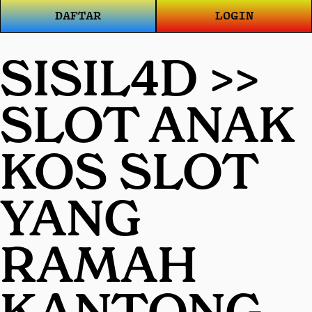
DAFTAR
LOGIN
SISIL4D >>
SLOT ANAK
KOS SLOT
YANG
RAMAH
KANTONG