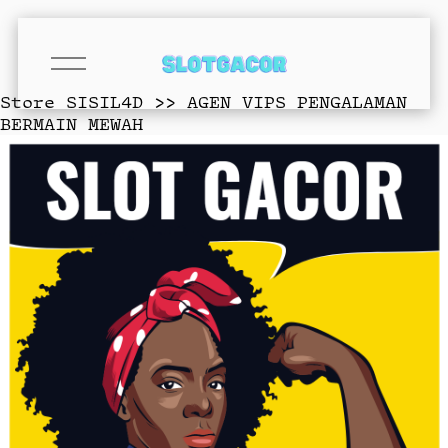
O
p
e
Store
SISIL4D >> AGEN VIPS PENGALAMAN
n
BERMAIN MEWAH
M
e
n
u