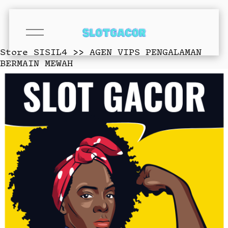
O
p
e
Store
SISIL4 >> AGEN VIPS PENGALAMAN
n
BERMAIN MEWAH
M
e
n
u