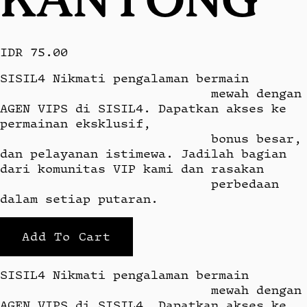
IDR 75.00
SISIL4 Nikmati pengalaman bermain

                            mewah dengan 
AGEN VIPS di SISIL4. Dapatkan akses ke 
permainan eksklusif,

                            bonus besar, 
dan pelayanan istimewa. Jadilah bagian 
dari komunitas VIP kami dan rasakan

                            perbedaan 
dalam setiap putaran.
Add To Cart
SISIL4 Nikmati pengalaman bermain

                            mewah dengan 
AGEN VIPS di SISIL4. Dapatkan akses ke 