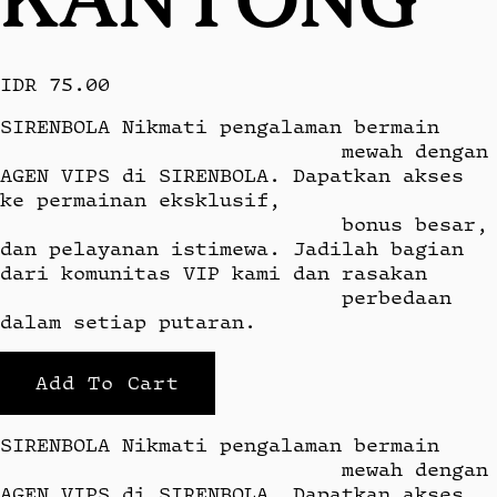
IDR 75.00
SIRENBOLA Nikmati pengalaman bermain

                            mewah dengan 
AGEN VIPS di SIRENBOLA. Dapatkan akses 
ke permainan eksklusif,

                            bonus besar, 
dan pelayanan istimewa. Jadilah bagian 
dari komunitas VIP kami dan rasakan

                            perbedaan 
dalam setiap putaran.
Add To Cart
SIRENBOLA Nikmati pengalaman bermain

                            mewah dengan 
AGEN VIPS di SIRENBOLA. Dapatkan akses 