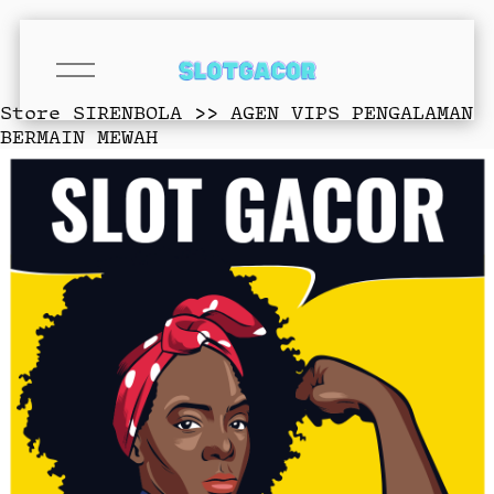
O
p
e
Store
SIRENBOLA >> AGEN VIPS PENGALAMAN
n
BERMAIN MEWAH
M
e
n
u