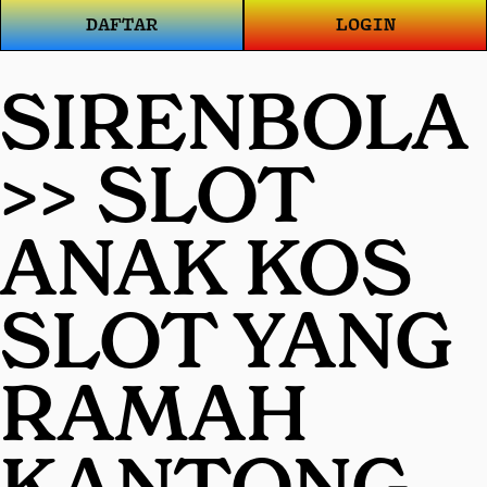
DAFTAR
LOGIN
SIRENBOLA
>> SLOT
ANAK KOS
SLOT YANG
RAMAH
KANTONG