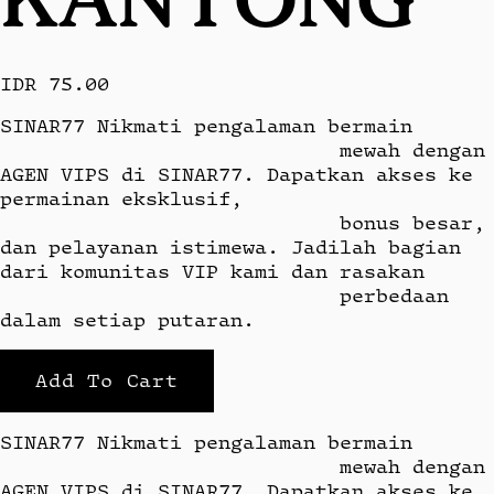
IDR 75.00
SINAR77 Nikmati pengalaman bermain

                            mewah dengan 
AGEN VIPS di SINAR77. Dapatkan akses ke 
permainan eksklusif,

                            bonus besar, 
dan pelayanan istimewa. Jadilah bagian 
dari komunitas VIP kami dan rasakan

                            perbedaan 
dalam setiap putaran.
Add To Cart
SINAR77 Nikmati pengalaman bermain

                            mewah dengan 
AGEN VIPS di SINAR77. Dapatkan akses ke 