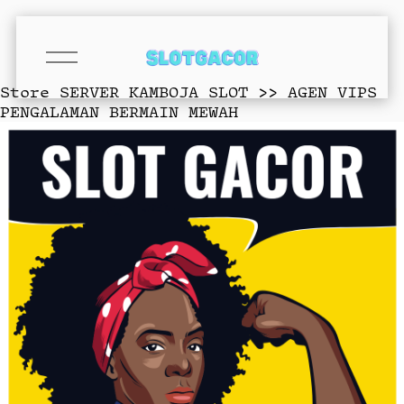
O
p
e
Store
SERVER KAMBOJA SLOT >> AGEN VIPS
n
PENGALAMAN BERMAIN MEWAH
M
e
n
u