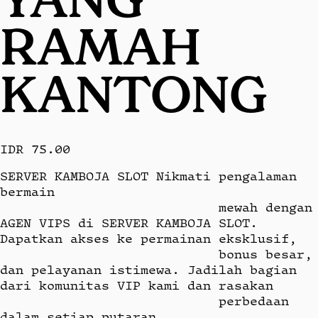
RAMAH
KANTONG
IDR 75.00
SERVER KAMBOJA SLOT Nikmati pengalaman 
bermain

                            mewah dengan 
AGEN VIPS di SERVER KAMBOJA SLOT. 
Dapatkan akses ke permainan eksklusif,

                            bonus besar, 
dan pelayanan istimewa. Jadilah bagian 
dari komunitas VIP kami dan rasakan

                            perbedaan 
dalam setiap putaran.