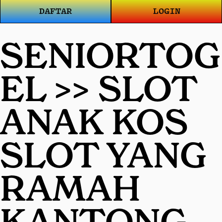
DAFTAR
LOGIN
SENIORTOG
EL >> SLOT
ANAK KOS
SLOT YANG
RAMAH
KANTONG