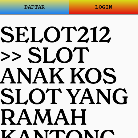
DAFTAR
LOGIN
SELOT212
>> SLOT
ANAK KOS
SLOT YANG
RAMAH
KANTONG