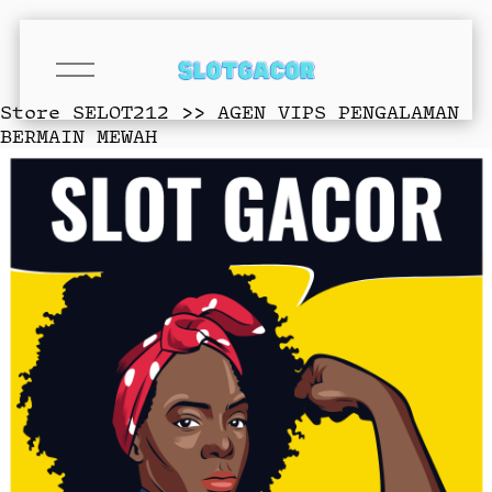
O
p
e
Store
SELOT212 >> AGEN VIPS PENGALAMAN
n
BERMAIN MEWAH
M
e
n
u