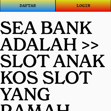
DAFTAR
LOGIN
SEA BANK
ADALAH >>
SLOT ANAK
KOS SLOT
YANG
RAMAH