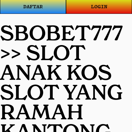
DAFTAR
LOGIN
SBOBET777
>> SLOT
ANAK KOS
SLOT YANG
RAMAH
KANTONG