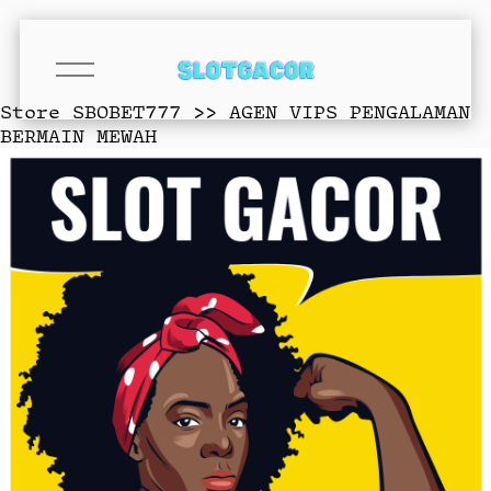
O
p
e
Store
SBOBET777 >> AGEN VIPS PENGALAMAN
n
BERMAIN MEWAH
M
e
n
u