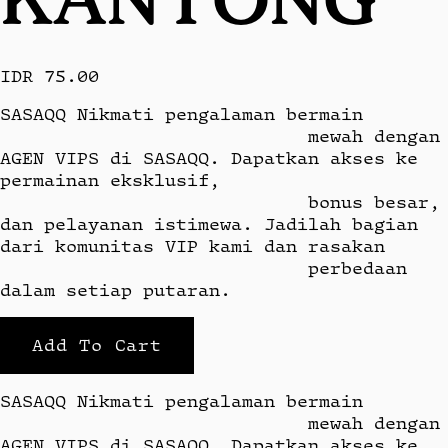
IDR 75.00
SASAQQ Nikmati pengalaman bermain

                            mewah dengan 
AGEN VIPS di SASAQQ. Dapatkan akses ke 
permainan eksklusif,

                            bonus besar, 
dan pelayanan istimewa. Jadilah bagian 
dari komunitas VIP kami dan rasakan

                            perbedaan 
dalam setiap putaran.
Add To Cart
SASAQQ Nikmati pengalaman bermain

                            mewah dengan 
AGEN VIPS di SASAQQ. Dapatkan akses ke 