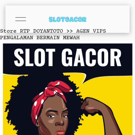
O
p
e
Store
RTP DOYANTOTO >> AGEN VIPS
n
PENGALAMAN BERMAIN MEWAH
M
e
n
u