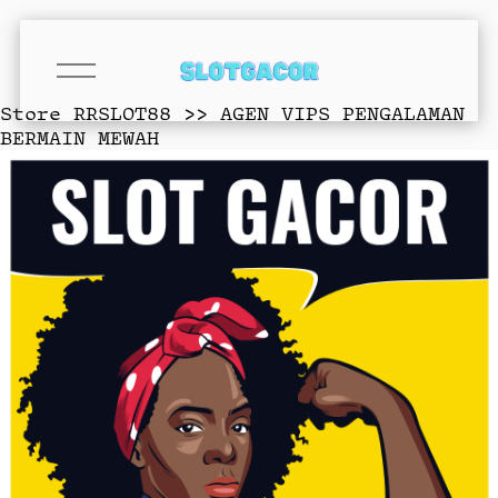
O
p
e
Store
RRSLOT88 >> AGEN VIPS PENGALAMAN
n
BERMAIN MEWAH
M
e
n
u