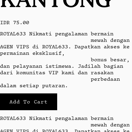
IDR 75.00
ROYAL633 Nikmati pengalaman bermain

                            mewah dengan 
AGEN VIPS di ROYAL633. Dapatkan akses ke 
permainan eksklusif,

                            bonus besar, 
dan pelayanan istimewa. Jadilah bagian 
dari komunitas VIP kami dan rasakan

                            perbedaan 
dalam setiap putaran.
Add To Cart
ROYAL633 Nikmati pengalaman bermain

                            mewah dengan 
AGEN VIPS di ROYAL633. Dapatkan akses ke 