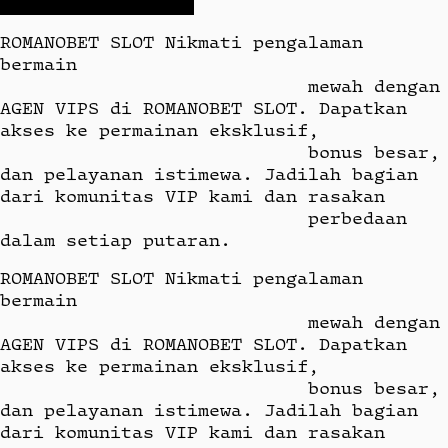
ROMANOBET SLOT Nikmati pengalaman 
bermain

                            mewah dengan 
AGEN VIPS di ROMANOBET SLOT. Dapatkan 
akses ke permainan eksklusif,

                            bonus besar, 
dan pelayanan istimewa. Jadilah bagian 
dari komunitas VIP kami dan rasakan

                            perbedaan 
dalam setiap putaran.
ROMANOBET SLOT Nikmati pengalaman 
bermain

                            mewah dengan 
AGEN VIPS di ROMANOBET SLOT. Dapatkan 
akses ke permainan eksklusif,

                            bonus besar, 
dan pelayanan istimewa. Jadilah bagian 
dari komunitas VIP kami dan rasakan
