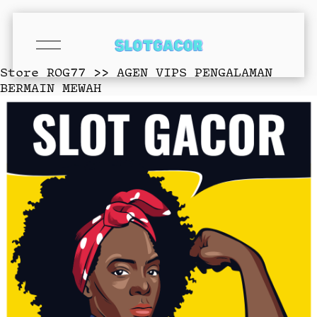
O
p
e
Store
ROG77 >> AGEN VIPS PENGALAMAN
n
BERMAIN MEWAH
M
e
n
u