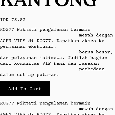
IDR 75.00
ROG77 Nikmati pengalaman bermain

                            mewah dengan 
AGEN VIPS di ROG77. Dapatkan akses ke 
permainan eksklusif,

                            bonus besar, 
dan pelayanan istimewa. Jadilah bagian 
dari komunitas VIP kami dan rasakan

                            perbedaan 
dalam setiap putaran.
Add To Cart
ROG77 Nikmati pengalaman bermain

                            mewah dengan 
AGEN VIPS di ROG77. Dapatkan akses ke 