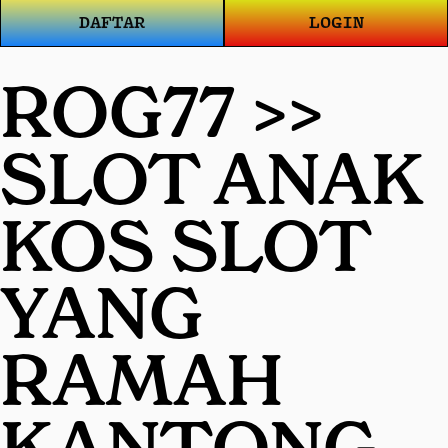
DAFTAR
LOGIN
ROG77 >>
SLOT ANAK
KOS SLOT
YANG
RAMAH
KANTONG