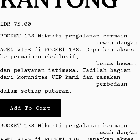
IDR 75.00
ROCKET 138 Nikmati pengalaman bermain

                            mewah dengan 
AGEN VIPS di ROCKET 138. Dapatkan akses 
ke permainan eksklusif,

                            bonus besar, 
dan pelayanan istimewa. Jadilah bagian 
dari komunitas VIP kami dan rasakan

                            perbedaan 
dalam setiap putaran.
Add To Cart
ROCKET 138 Nikmati pengalaman bermain

                            mewah dengan 
AGEN VIPS di ROCKET 138. Dapatkan akses 