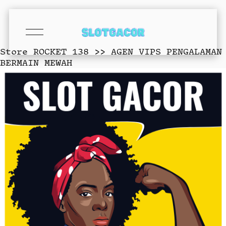
O
p
e
Store
ROCKET 138 >> AGEN VIPS PENGALAMAN
n
BERMAIN MEWAH
M
e
n
u